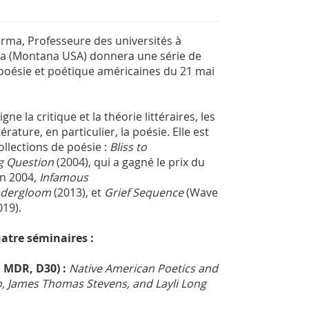
ma, Professeure des universités à
ula (Montana USA) donnera une série de
poésie et poétique américaines du 21 mai
 la critique et la théorie littéraires, les
érature, en particulier, la poésie. Elle est
ollections de poésie :
Bliss to
g Question
(2004), qui a gagné le prix du
n 2004,
Infamous
dergloom
(2013), et
Grief Sequence
(Wave
019).
atre séminaires :
 MDR, D30) :
Native American Poetics and
o, James Thomas Stevens, and Layli Long