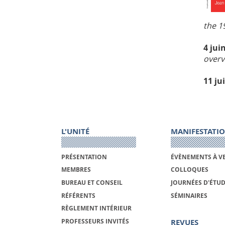
the 1
4 jui
overv
11 ju
L'UNITÉ
MANIFESTATI
PRÉSENTATION
ÉVÈNEMENTS À V
MEMBRES
COLLOQUES
BUREAU ET CONSEIL
JOURNÉES D'ÉTU
RÉFÉRENTS
SÉMINAIRES
RÈGLEMENT INTÉRIEUR
REVUES
PROFESSEURS INVITÉS