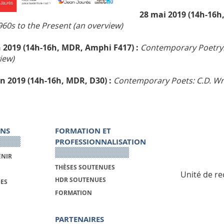
28 mai 2019
(14h-16h
960s to the Present (an overview)
n 2019
(14h-16h, MDR, Amphi F417)
:
Contemporary Poetry: 
iew)
in 2019
(14h-16h, MDR, D30)
:
Contemporary Poets: C.D. Wri
ONS
FORMATION ET
PROFESSIONNALISATION
ENIR
THÈSES SOUTENUES
Unité de re
HDR SOUTENUES
DES
FORMATION
PARTENAIRES