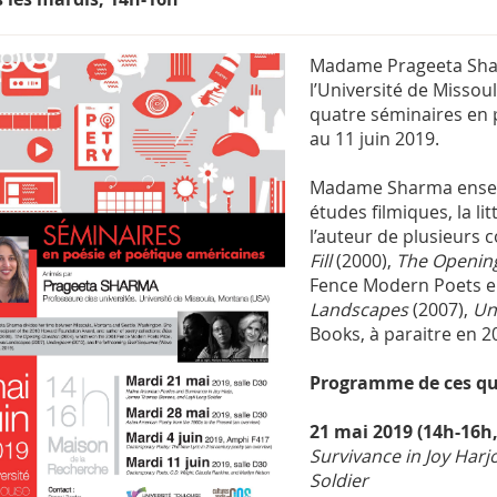
Madame Prageeta Shar
l’Université de Misso
quatre séminaires en 
au 11 juin 2019.
Madame Sharma enseigne
études ﬁlmiques, la litt
l’auteur de plusieurs c
Fill
(2000),
The Openin
Fence Modern Poets e
Landscapes
(2007),
Un
Books, à paraitre en 2
Programme de ces qu
21 mai 2019 (14h-16h,
Survivance in Joy Harj
Soldier