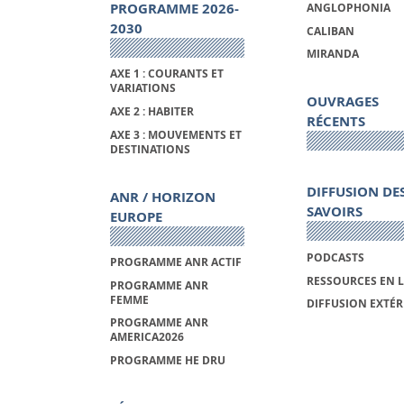
PROGRAMME 2026-
ANGLOPHONIA
2030
CALIBAN
MIRANDA
AXE 1 : COURANTS ET
VARIATIONS
OUVRAGES
AXE 2 : HABITER
RÉCENTS
AXE 3 : MOUVEMENTS ET
DESTINATIONS
DIFFUSION DE
ANR / HORIZON
SAVOIRS
EUROPE
PODCASTS
PROGRAMME ANR ACTIF
RESSOURCES EN 
PROGRAMME ANR
FEMME
DIFFUSION EXTÉR
PROGRAMME ANR
AMERICA2026
PROGRAMME HE DRU