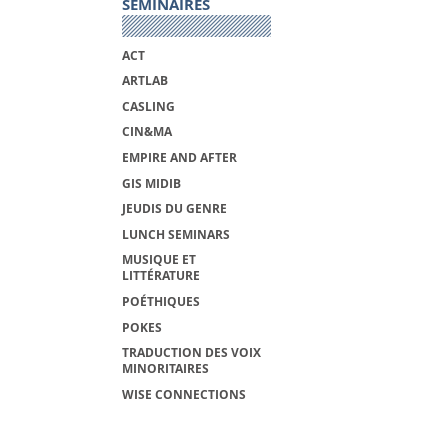
SÉMINAIRES
ACT
ARTLAB
CASLING
CIN&MA
EMPIRE AND AFTER
GIS MIDIB
JEUDIS DU GENRE
LUNCH SEMINARS
MUSIQUE ET
LITTÉRATURE
POÉTHIQUES
POKES
TRADUCTION DES VOIX
MINORITAIRES
WISE CONNECTIONS