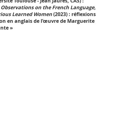
rsité Toulouse - Jean Jaurès, CAS) :
Observations on the French Language,
strious Learned Women
(2023) : réflexions
ion en anglais de l’œuvre de Marguerite
nte »