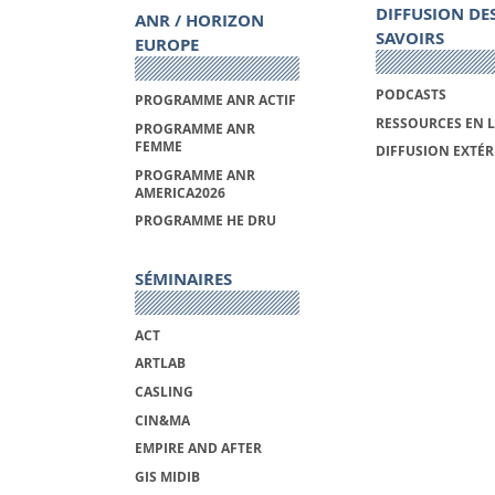
DIFFUSION DE
ANR / HORIZON
SAVOIRS
EUROPE
PODCASTS
PROGRAMME ANR ACTIF
RESSOURCES EN 
PROGRAMME ANR
FEMME
DIFFUSION EXTÉR
PROGRAMME ANR
AMERICA2026
PROGRAMME HE DRU
SÉMINAIRES
ACT
ARTLAB
CASLING
CIN&MA
EMPIRE AND AFTER
GIS MIDIB