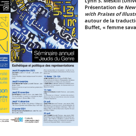
Lynn S. Meskill (Unive
Présentation de
New 
with Praises of Illu
autour de la traduct
Buffet, « femme sava