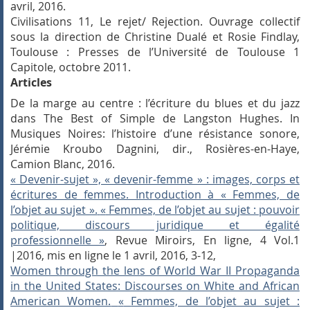
avril, 2016.
Civilisations 11, Le rejet/ Rejection.
Ouvrage collectif
sous la direction de Christine Dualé et Rosie Findlay,
Toulouse : Presses de l’Université de Toulouse 1
Capitole, octobre 2011.
Articles
De la marge
au centre : l’écriture du blues
et du jazz
dans The Best of Simple de Langston Hughes
.
In
Musiques Noires: l’histoire d’une résistance sonore,
Jérémie Kroubo Dagnini, dir., Rosières-en-Haye,
Camion Blanc, 2016.
« Devenir-sujet », « devenir-femme » : images, corps et
écritures de femmes. Introduction à « Femmes, de
l’objet au sujet ».
«
Femmes, de l’objet au sujet : pouvoir
politique, discours juridique et égalité
professionnelle »
, Revue Miroirs, En ligne, 4 Vol.1
|2016, mis en ligne le 1 avril, 2016, 3-12,
Women through the lens of World War II Propaganda
in the United States: Discourses on White and African
American Women.
«
Femmes, de l’objet au sujet :