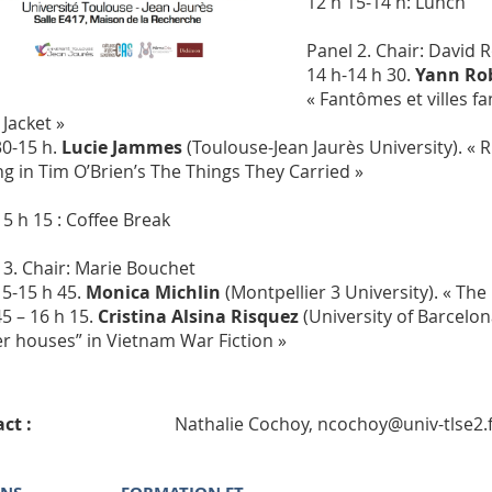
12 h 15-14 h: Lunch
Panel 2.
Chair: David 
14 h-14 h 30.
Yann Ro
« Fantômes et villes 
 Jacket
»
30-15 h.
Lucie Jammes
(Toulouse-Jean Jaurès University). « 
g in Tim O’Brien’s
The Things They Carried
»
15 h 15 : Coffee Break
 3
. Chair: Marie Bouchet
15-15 h 45.
Monica Michlin
(Montpellier 3 University). « The
45 – 16 h 15.
Cristina Alsina Risquez
(University of Barcelo
r houses” in Vietnam War Fiction »
ct :
Nathalie Cochoy, ncochoy@univ-tlse2