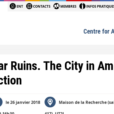
ENT
CONTACTS
MEMBRES
INFOS PRATIQUE
Centre for 
r Ruins. The City in A
ction
le 26 janvier 2018
Maison de la Recherche (sal
0-16h30
417), UT2J