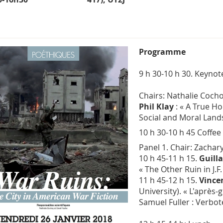
Programme
9 h 30-10 h 30. Keynot
Chairs: Nathalie Coch
Phil Klay
: « A True Ho
Social and Moral Lands
10 h 30-10 h 45 Coffee
Panel 1.
Chair: Zachar
10 h 45-11 h 15.
Guill
« The Other Ruin in J.
11 h 45-12 h 15.
Vince
University). « L'après-
Samuel Fuller :
Verbot