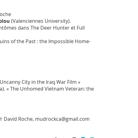
Roche
blou
(Valenciennes University).
fantômes dans
The Deer Hunter
et
Full
Ruins of the Past : the Impossible Home-
 Uncanny City in the Iraq War Film »
na). « The Unhomed Vietnam Veteran: the
.fr David Roche, mudrockca@gmail.com