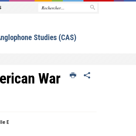
S
Anglophone Studies (CAS)
merican War
le E