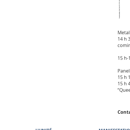
Metal
14 h 
comin
15 h-
Panel
15 h 
15 h 
“Quee
Conta