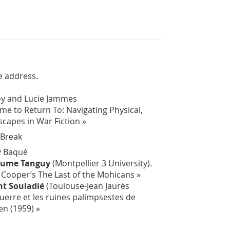
e address.
oy and Lucie Jammes
me to Return To: Navigating Physical,
capes in War Fiction »
 Break
y Baqué
aume Tanguy
(Montpellier 3 University).
F. Cooper’s
The Last of the Mohicans
»
nt Souladié
(Toulouse-Jean Jaurès
guerre et les ruines palimpsestes de
en
(1959) »