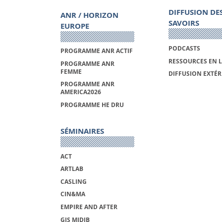
DIFFUSION DE
ANR / HORIZON
SAVOIRS
EUROPE
PODCASTS
PROGRAMME ANR ACTIF
RESSOURCES EN 
PROGRAMME ANR
FEMME
DIFFUSION EXTÉR
PROGRAMME ANR
AMERICA2026
PROGRAMME HE DRU
SÉMINAIRES
ACT
ARTLAB
CASLING
CIN&MA
EMPIRE AND AFTER
GIS MIDIB