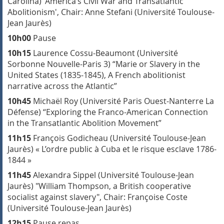
Carolina)
'America’s Civil War and Transatlantic
Abolitionism',
Chair: Anne Stefani (Université Toulouse-
Jean Jaurès)
10h00
Pause
10h15
Laurence Cossu-Beaumont (Université
Sorbonne Nouvelle-Paris 3) “Marie or Slavery in the
United States
(1835-1845)
, A French abolitionist
narrative across the Atlantic
”
10h45
Michaël Roy (Université Paris Ouest-Nanterre La
Défense)
“
Exploring the Franco-American Connection
in the Transatlantic Abolition Movement
”
11h15
François Godicheau (Université Toulouse-Jean
Jaurès) «
L’ordre public à Cuba et le risque esclave 1786-
1844
»
11h45
Alexandra Sippel (Université Toulouse-Jean
Jaurès)
"William Thompson, a British cooperative
socialist against slavery",
Chair: Françoise Coste
(Université Toulouse-Jean Jaurès)
12h15
Pause repas