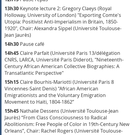
13h30
Keynote lecture 2: Gregory Claeys (Royal
Holloway, University of London)
"Exporting Comte's
Utopia: Positivist Anti-Imperialism in Britain, 1850-
1920",
Chair: Alexandra Sippel (Université Toulouse-
Jean Jaurès)
14h30
Pause café
14h45
Claire Parfait (Université Paris 13/délégation
CNRS, LARCA, Université Paris Diderot), "
Nineteenth-
Century African American Collective Biographies: A
Transatlantic Perspective
"
15h15
Claire Bourhis-Mariotti (Université Paris 8
Vincennes-Saint Denis)
"
African American
Emigrationists and the Voluntary Emigration
Movement to Haiti, 1804-1862
”
15h45
Nathalie Dessens (Université Toulouse-Jean
Jaurès)
“F
rom Class Consciousness to Radical
Abolitionism: Free People of Color in 19th-Century New
Orleans”,
Chair: Rachel Rogers (Université Toulouse-