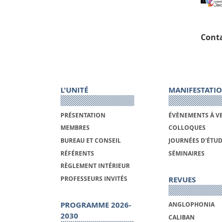
Conta
L'UNITÉ
MANIFESTATI
PRÉSENTATION
ÉVÈNEMENTS À V
MEMBRES
COLLOQUES
BUREAU ET CONSEIL
JOURNÉES D'ÉTU
RÉFÉRENTS
SÉMINAIRES
RÈGLEMENT INTÉRIEUR
REVUES
PROFESSEURS INVITÉS
PROGRAMME 2026-
ANGLOPHONIA
2030
CALIBAN