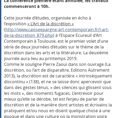
La conférence plénière étant annulée, les travaux
commenceront à 10h.
Cette journée d’études, organisée en écho à
l’exposition
« L’Art de la discrétion »
(
http://www.caisseepargne-art-contemporain.fr/l-art-
de-la-discretion_879.php
) à l’Espace Ecureuil d’Art
Contemporain à Toulouse, est le premier volet d’une
série de deux journées d’études sur le thème de la
discrétion dans les arts et la littérature. La deuxième
journée aura lieu au printemps 2019.
Comme le souligne Pierre Zaoui dans son ouvrage (
La
discrétion, ou l’art de disparaître
, Editions Autrement
2013), la discrétion est de caractère « intrinsèquement
discontinu » (138), et ne se laisse donc apercevoir que
dans des gestes ténus, « des silences qui glissent sous
les mots », des moments fugaces. L’entrevoir pour
mieux qu’elle se dérobe, tel est l’enjeu de parler de
discrétion et de la manière dont artistes et écrivains la
pratiquent et/ou nous en disent quelque chose à une
époque et dans une culture où la monstration voire