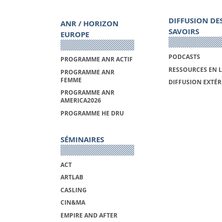
DIFFUSION DE
ANR / HORIZON
SAVOIRS
EUROPE
PODCASTS
PROGRAMME ANR ACTIF
RESSOURCES EN 
PROGRAMME ANR
FEMME
DIFFUSION EXTÉR
PROGRAMME ANR
AMERICA2026
PROGRAMME HE DRU
SÉMINAIRES
ACT
ARTLAB
CASLING
CIN&MA
EMPIRE AND AFTER