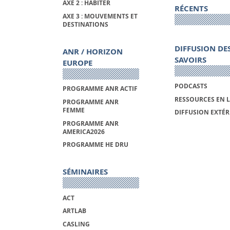
AXE 2 : HABITER
RÉCENTS
AXE 3 : MOUVEMENTS ET
DESTINATIONS
DIFFUSION DE
ANR / HORIZON
SAVOIRS
EUROPE
PODCASTS
PROGRAMME ANR ACTIF
RESSOURCES EN 
PROGRAMME ANR
FEMME
DIFFUSION EXTÉR
PROGRAMME ANR
AMERICA2026
PROGRAMME HE DRU
SÉMINAIRES
ACT
ARTLAB
CASLING