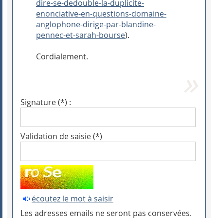
dire-se-dedouble-la-duplicite-
enonciative-en-questions-domaine-
anglophone-dirige-par-blandine-
pennec-et-sarah-bourse
).
Cordialement.
Signature (*) :
Validation de saisie (*)
écoutez le mot à saisir
Les adresses emails ne seront pas conservées.