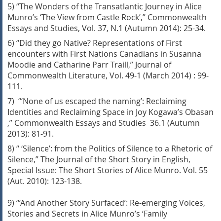
5) “T
he Wonders of the Transatlantic Journey in Alice
Munro
’s
‘The View from Castle Rock’,”
Commonwealth
Essays and Studies,
Vol. 37, N.1 (Autumn 2014): 25-34.
6) “Did they go Native? Representations of First
encounters with First Nations Canadians in Susanna
Moodie and Catharine Parr Traill,”
Journal of
Commonwealth Literature,
Vol. 49-1 (March 2014) : 99-
111.
7) “
‘None of us escaped the naming’: Reclaiming
Identities and Reclaiming Space in Joy Kogawa’s
Obasan
,”
Commonwealth Essays and Studies
36.1
(Autumn
2013): 81-91.
8) “
‘Silence’: from the Politics of Silence to a Rhetoric of
Silence,”
The Journal of the Short Story in
English,
Special Issue:
The Short Stories of Alice Munro
. Vol. 55
(Aut. 2010): 123-138.
9)
“
‘And Another Story Surfaced’: Re-emerging Voices,
Stories and Secrets in Alice Munro’s ‘Family