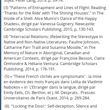
Sojka. Peter Lang, 2015, p. 59-74.
(3)
“Patterns of Entrapment and Lines of Flight: Reading
‘
Thanks for the Ride
’
with ‘The Shining Houses
’,”
in
The
Inside of a Shell.
Alice Munro’s
Dance of the Happy
Shades
»,
dirigé par Vanessa Guignery. Newcastle:
Cambridge Scholars Publishing, 2015, p. 130-143.
(4) “
Interracial Relations: (Re)writing the Stereotype in
Native and Non-Native Literatures: Pauline Johnson,
Catharine Parr Traill
and Susanna Moodie,” in
The
Memory of Nature in Aboriginal, Canadian and
American Contexts,
dirigé par
Françoise Besson, Claire
Omhovère & Héliane Ventura.
Cambridge Scholars
Publishing, 2014, p. 176-191.
(5) « ‘These French clichés are symptomatic’ : la mise
en évidence des mots français dans
Lolita
de Vladimir
Nabokov » in
L
’
Etranger dans la langue
, dirigé par
Emily Eells, Ch. Berthin, et J.-M. Desprats. Presses
Universitaires de Paris Ouest, 2014, p. 269-284.
(6) “
Locking the Door’: Self-deception, Silence and