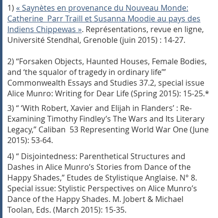
1)
« Saynètes en provenance du Nouveau Monde:
Catherine Parr Traill et Susanna Moodie au pays des
Indiens Chippewas »
.
Représentations
, revue en ligne,
Université Stendhal, Grenoble (juin 2015) : 14-27.
2)
‘
‘
F
orsaken Objects, Haunted Houses, Female Bodies,
and ‘the squalor of tragedy in ordinary life’”
Commonwealth Essays and Studies
37.2, special issue
Alice Munro: Writing for Dear Life
(Spring 2015): 15-25.*
3)
“ ‘
With Robert, Xavier and Elijah in Flanders’ : Re-
Examining Timothy Findley’s
The Wars
and Its Literary
Legacy
,”
Caliban
53
Representing World War One
(June
2015):
53-64.
4)
“
Disjointedness: Parenthetical Structures and
Dashes in Alice Munro’s Stories from
Dance of the
Happy Shades,” Etudes de Stylistique Anglaise.
N° 8.
Special issue:
Stylistic Perspectives on Alice Munro’s
Dance of the Happy Shades. M. Jobert & Michael
Toolan, Eds. (March 2015): 15-35.