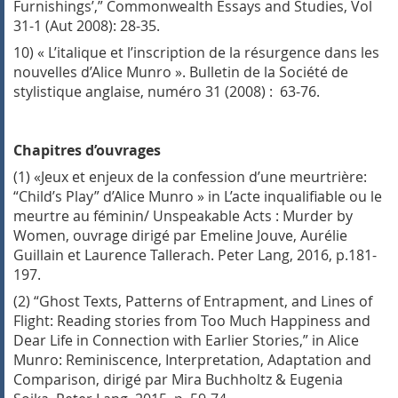
Furnishings’,”
Commonwealth Essays and Studies
, Vol
31-1 (Aut 2008): 28-35.
10) « L’italique et l’inscription de la résurgence dans les
nouvelles d’Alice Munro ».
Bulletin de la Société de
stylistique anglaise,
numéro 31 (2008) : 63-76.
Chapitres d’ouvrages
(1)
«
Jeux et enjeux de la confession d’une meurtrière:
“Child’s Play” d’Alice Munro
»
in
L’acte inqualifiable ou le
meurtre au féminin/ Unspeakable Acts : Murder by
Women
, ouvrage dirigé par Emeline Jouve, Aurélie
Guillain et Laurence Tallerach.
Peter Lang, 2016, p.181-
197.
(2)
“
Ghost Texts, Patterns of Entrapment, and Lines of
Flight: Reading stories from
Too Much Happiness
and
Dear Life
in Connection with Earlier Stories,” in
Alice
Munro: Reminiscence, Interpretation, Adaptation and
Comparison
, dirigé par
Mira Buchholtz & Eugenia