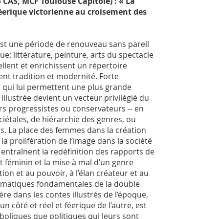
 CAS, MCF Toulouse Capitole) : « La
 féerique victorienne au croisement des
est une période de renouveau sans pareil
ue: littérature, peinture, arts du spectacle
lent et enrichissent un répertoire
ient tradition et modernité. Forte
 qui lui permettent une plus grande
e illustrée devient un vecteur privilégié du
rs progressistes ou conservateurs -- en
iétales, de hiérarchie des genres, ou
s. La place des femmes dans la création
 la prolifération de l’image dans la société
, entraînent la redéfinition des rapports de
t féminin et la mise à mal d’un genre
tion et au pouvoir, à l’élan créateur et au
ématiques fondamentales de la double
ère dans les contes illustrés de l’époque,
un côté et réel et féerique de l’autre, est
mboliques que politiques qui leurs sont