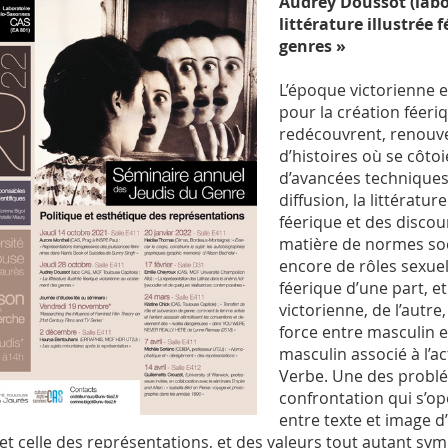
Audrey Doussot (labo
littérature illustrée
genres »
L’époque victorienne 
pour la création féeriq
redécouvrent, renouvel
d’histoires où se côto
d’avancées techniques
diffusion, la littératur
féerique et des discou
matière de normes soc
encore de rôles sexuel
féerique d’une part, et
victorienne, de l’autre
force entre masculin e
masculin associé à l’ac
Verbe. Une des probl
confrontation qui s’op
entre texte et image d’
fet celle des représentations, et des valeurs tout autant sy