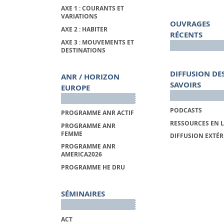
AXE 1 : COURANTS ET
VARIATIONS
OUVRAGES
AXE 2 : HABITER
RÉCENTS
AXE 3 : MOUVEMENTS ET
DESTINATIONS
DIFFUSION DE
ANR / HORIZON
SAVOIRS
EUROPE
PODCASTS
PROGRAMME ANR ACTIF
RESSOURCES EN 
PROGRAMME ANR
FEMME
DIFFUSION EXTÉR
PROGRAMME ANR
AMERICA2026
PROGRAMME HE DRU
SÉMINAIRES
ACT