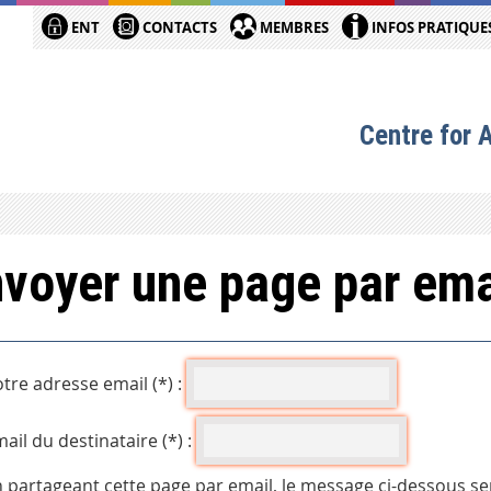
ENT
CONTACTS
MEMBRES
INFOS PRATIQUE
Centre for 
voyer une page par ema
tre adresse email (*) :
ail du destinataire (*) :
 partageant cette page par email, le message ci-dessous se