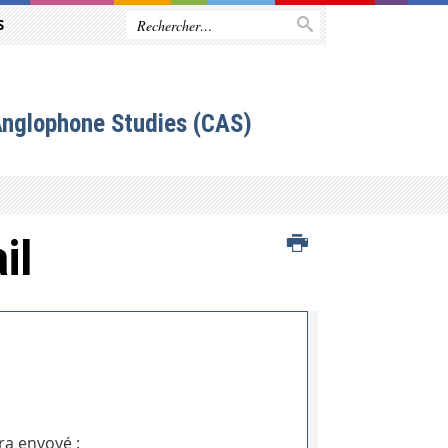
S
Anglophone Studies (CAS)
il
ra envoyé :