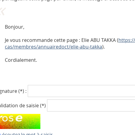
Bonjour,
Je vous recommande cette page : Elie ABU TAKKA (
https:/
cas/membres/annuairedoct/elie-abu-takka
).
Cordialement.
gnature (*) :
lidation de saisie (*)
écoutez le mot à saisir