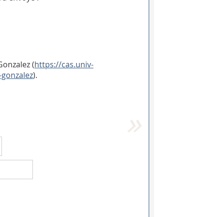
Gonzalez (
https://cas.univ-
-gonzalez
).