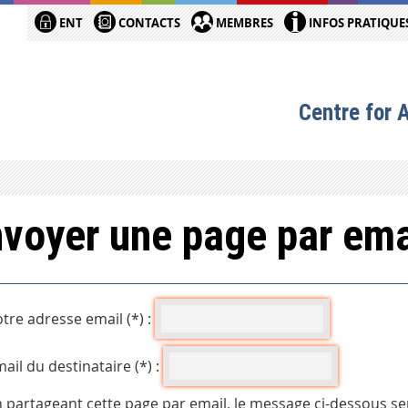
ENT
CONTACTS
MEMBRES
INFOS PRATIQUE
Centre for 
voyer une page par ema
tre adresse email (*) :
ail du destinataire (*) :
 partageant cette page par email, le message ci-dessous se