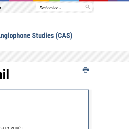
S
Anglophone Studies (CAS)
il
ra envoyé :