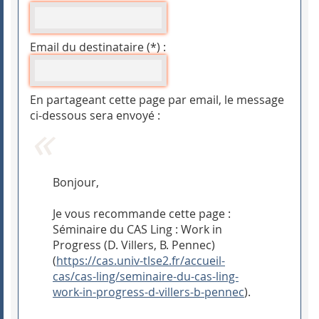
Email du destinataire (*) :
En partageant cette page par email, le message
ci-dessous sera envoyé :
Bonjour,
Je vous recommande cette page :
Séminaire du CAS Ling : Work in
Progress (D. Villers, B. Pennec)
(
https://cas.univ-tlse2.fr/accueil-
cas/cas-ling/seminaire-du-cas-ling-
work-in-progress-d-villers-b-pennec
).